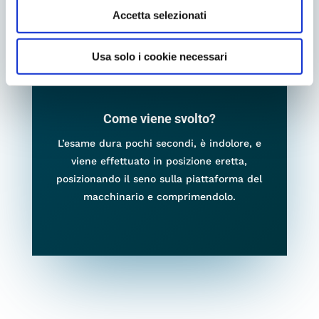
Accetta selezionati
La mammografia è consigliata a tutte le
donne. La cadenza periodica va da un
anno, per le donne con fattori di rischio, a
Usa solo i cookie necessari
due anni al massimo per tutte le altre.
Come viene svolto?
L’esame dura pochi secondi, è indolore, e
viene effettuato in posizione eretta,
posizionando il seno sulla piattaforma del
macchinario e comprimendolo.