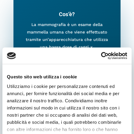
Cos’è?
La mammografia è un esame della
mammella umana che viene effettuato
tramite un’apparecchiatura che utilizza
una bassa dose di raggi x.
Come funziona?
Questo sito web utilizza i cookie
Il seno viene compresso da uno strumento
in modo da uniformare il tessuto e
Utilizziamo i cookie per personalizzare contenuti ed
migliorare la qualità dell’immagine e
annunci, per fornire funzionalità dei social media e per
ridurre la dose di radiazioni.
analizzare il nostro traffico. Condividiamo inoltre
informazioni sul modo in cui utilizza il nostro sito con i
nostri partner che si occupano di analisi dei dati web,
pubblicità e social media, i quali potrebbero combinarle
con altre informazioni che ha fornito loro o che hanno