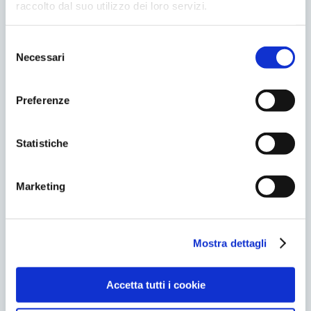
raccolto dal suo utilizzo dei loro servizi.
A cosa serve?
E’ lo strumento diagnostico principale per
Selezione
l’individuazione di tumori e cisti alla
Necessari
del
mammella e consente di ridurre la
consenso
mortalità per tumore al seno.
Preferenze
Quali sono i vantaggi?
Statistiche
Un esame mammografico periodico è
l’unico modo per ridurre la mortalità dei
Marketing
tumori al seno, consentendo di intervenire
tempestivamente.
Mostra dettagli
Accetta tutti i cookie
Quando farla?