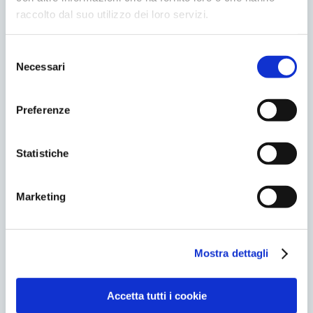
raccolto dal suo utilizzo dei loro servizi.
A cosa serve?
Selezione
E’ un sistema che consente di analizzare
Necessari
del
rapidamente organi interni e tessuti molli
consenso
e arrivare ad una valutazione primaria di
eventuali anomalie.
Preferenze
Quali sono i vantaggi?
Statistiche
E’ un sistema diagnostico che, nelle mani
di un medico esperto, è particolarmente
Marketing
efficace, rapido e non presenta rischi per
il paziente
Mostra dettagli
Accetta tutti i cookie