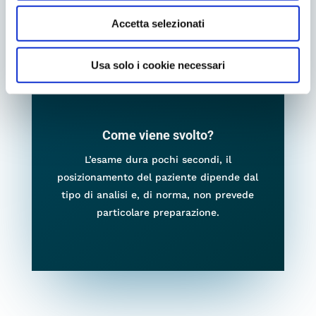
Quando farla?
Accetta selezionati
Per la sua rapidità, assenza di rischi e non
invasività, viene prescritta per molte
Usa solo i cookie necessari
patologie o per il monitoraggio di svariate
condizioni.
Come viene svolto?
L’esame dura pochi secondi, il
posizionamento del paziente dipende dal
tipo di analisi e, di norma, non prevede
particolare preparazione.