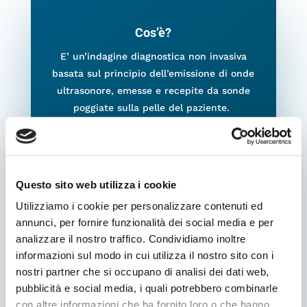
Cos’è?
E’ un’indagine diagnostica non invasiva
basata sul principio dell’emissione di onde
ultrasonore, emesse e recepite da sonde
poggiate sulla pelle del paziente.
Come funziona?
Funziona tramite emissione di onde
Questo sito web utilizza i cookie
sonore (ultrasuoni) da parte di sonde a
Utilizziamo i cookie per personalizzare contenuti ed
contatto con la pelle e consente di
annunci, per fornire funzionalità dei social media e per
visualizzare organi, ghiandole e vasi
analizzare il nostro traffico. Condividiamo inoltre
sanguigni.
informazioni sul modo in cui utilizza il nostro sito con i
nostri partner che si occupano di analisi dei dati web,
pubblicità e social media, i quali potrebbero combinarle
con altre informazioni che ha fornito loro o che hanno